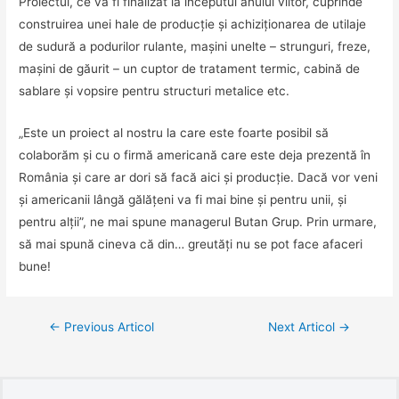
Proiectul, ce va fi finalizat la începutul anului viitor, cuprinde
construirea unei hale de producţie şi achiziţionarea de utilaje
de sudură a podurilor rulante, maşini unelte – strunguri, freze,
maşini de găurit – un cuptor de tratament termic, cabină de
sablare şi vopsire pentru structuri metalice etc.
„Este un proiect al nostru la care este foarte posibil să
colaborăm şi cu o firmă americană care este deja prezentă în
România şi care ar dori să facă aici şi producţie. Dacă vor veni
şi americanii lângă gălăţeni va fi mai bine şi pentru unii, şi
pentru alţii”, ne mai spune managerul Butan Grup. Prin urmare,
să mai spună cineva că din… greutăţi nu se pot face afaceri
bune!
←
Previous Articol
Next Articol
→