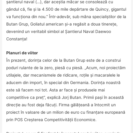
şantierul naval (…), dar aceştia măcar se consolează cu
gândul că, fie şi la 4.500 de mile depărtare de Quincy, gigantul
va funcţiona din nou.” Într-adevăr, sub mâna specialiştilor de la
Butan Grup, Goliatul american şi-a regăsit a doua tinereţe,
devenind un veritabil simbol al Şantierul Naval Daewoo
Constanţa!
Planuri de viitor
În prezent, dorinţa celor de la Butan Grup este de a construi
poduri rulante de la zero, piesă cu piesă. „Acum, noi proiectăm
utilajele, dar mecanismele de ridicare, roţile şi macaralele le
aducem din import, în special din Germania. Dorinţa noastră
este să facem noi tot. Asta ar face şi produsele mai
competitive ca preţ”, explică Jorj Butan. Primii paşi în această
direcţie au fost deja făcuţi. Firma gălăţeană a întocmit un
proiect în valoare de un milion de euro cu finanţare europeană
prin POS Creşterea Competitivităţii Economice.