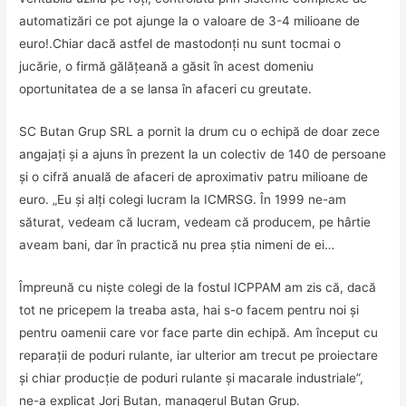
automatizări ce pot ajunge la o valoare de 3-4 milioane de
euro!.Chiar dacă astfel de mastodonţi nu sunt tocmai o
jucărie, o firmă gălăţeană a găsit în acest domeniu
oportunitatea de a se lansa în afaceri cu greutate.
SC Butan Grup SRL a pornit la drum cu o echipă de doar zece
angajaţi şi a ajuns în prezent la un colectiv de 140 de persoane
şi o cifră anuală de afaceri de aproximativ patru milioane de
euro. „Eu şi alţi colegi lucram la ICMRSG. În 1999 ne-am
săturat, vedeam că lucram, vedeam că producem, pe hârtie
aveam bani, dar în practică nu prea ştia nimeni de ei…
Împreună cu nişte colegi de la fostul ICPPAM am zis că, dacă
tot ne pricepem la treaba asta, hai s-o facem pentru noi şi
pentru oamenii care vor face parte din echipă. Am început cu
reparaţii de poduri rulante, iar ulterior am trecut pe proiectare
şi chiar producţie de poduri rulante şi macarale industriale”,
ne-a explicat Jorj Butan, managerul Butan Grup.