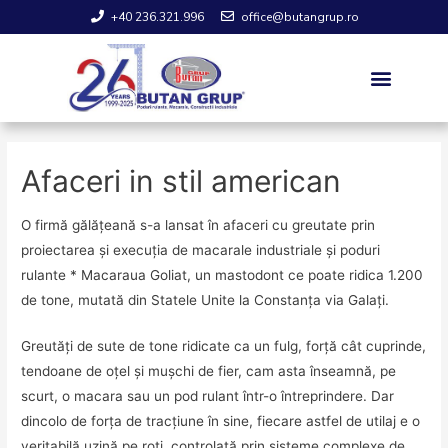
+40 236.321.996
office@butangrup.ro
Afaceri in stil american
O firmă gălăţeană s-a lansat în afaceri cu greutate prin
proiectarea şi execuţia de macarale industriale şi poduri
rulante * Macaraua Goliat, un mastodont ce poate ridica 1.200
de tone, mutată din Statele Unite la Constanţa via Galaţi.
Greutăţi de sute de tone ridicate ca un fulg, forţă cât cuprinde,
tendoane de oţel şi muşchi de fier, cam asta înseamnă, pe
scurt, o macara sau un pod rulant într-o întreprindere. Dar
dincolo de forţa de tracţiune în sine, fiecare astfel de utilaj e o
veritabilă uzină pe roţi, controlată prin sisteme complexe de