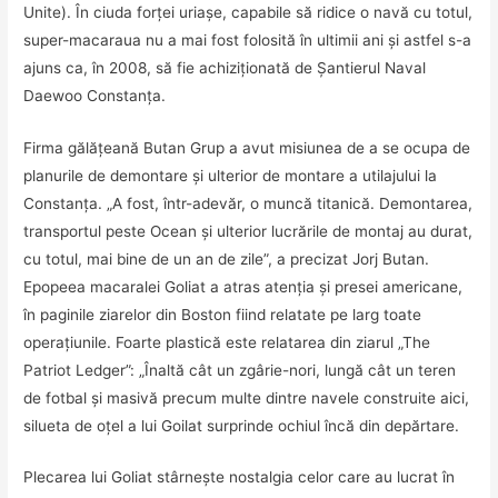
Unite). În ciuda forţei uriaşe, capabile să ridice o navă cu totul,
super-macaraua nu a mai fost folosită în ultimii ani şi astfel s-a
ajuns ca, în 2008, să fie achiziţionată de Şantierul Naval
Daewoo Constanţa.
Firma gălăţeană Butan Grup a avut misiunea de a se ocupa de
planurile de demontare şi ulterior de montare a utilajului la
Constanţa. „A fost, într-adevăr, o muncă titanică. Demontarea,
transportul peste Ocean şi ulterior lucrările de montaj au durat,
cu totul, mai bine de un an de zile”, a precizat Jorj Butan.
Epopeea macaralei Goliat a atras atenţia şi presei americane,
în paginile ziarelor din Boston fiind relatate pe larg toate
operaţiunile. Foarte plastică este relatarea din ziarul „The
Patriot Ledger”: „Înaltă cât un zgârie-nori, lungă cât un teren
de fotbal şi masivă precum multe dintre navele construite aici,
silueta de oţel a lui Goilat surprinde ochiul încă din depărtare.
Plecarea lui Goliat stârneşte nostalgia celor care au lucrat în