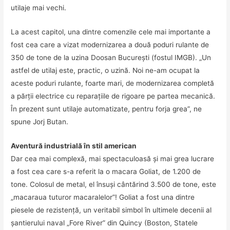
utilaje mai vechi.
La acest capitol, una dintre comenzile cele mai importante a
fost cea care a vizat modernizarea a două poduri rulante de
350 de tone de la uzina Doosan Bucureşti (fostul IMGB). „Un
astfel de utilaj este, practic, o uzină. Noi ne-am ocupat la
aceste poduri rulante, foarte mari, de modernizarea completă
a părţii electrice cu reparaţiile de rigoare pe partea mecanică.
În prezent sunt utilaje automatizate, pentru forja grea”, ne
spune Jorj Butan.
Aventură industrială în stil american
Dar cea mai complexă, mai spectaculoasă şi mai grea lucrare
a fost cea care s-a referit la o macara Goliat, de 1.200 de
tone. Colosul de metal, el însuşi cântărind 3.500 de tone, este
„macaraua tuturor macaralelor”! Goliat a fost una dintre
piesele de rezistenţă, un veritabil simbol în ultimele decenii al
şantierului naval „Fore River” din Quincy (Boston, Statele