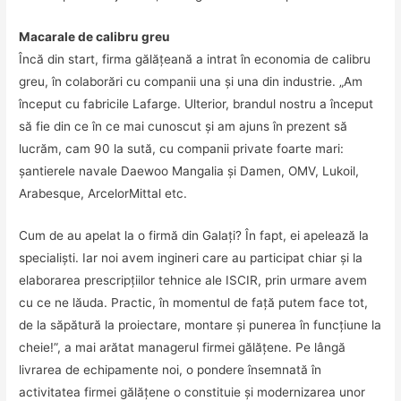
Macarale de calibru greu
Încă din start, firma gălăţeană a intrat în economia de calibru
greu, în colaborări cu companii una şi una din industrie. „Am
început cu fabricile Lafarge. Ulterior, brandul nostru a început
să fie din ce în ce mai cunoscut şi am ajuns în prezent să
lucrăm, cam 90 la sută, cu companii private foarte mari:
şantierele navale Daewoo Mangalia şi Damen, OMV, Lukoil,
Arabesque, ArcelorMittal etc.
Cum de au apelat la o firmă din Galaţi? În fapt, ei apelează la
specialişti. Iar noi avem ingineri care au participat chiar şi la
elaborarea prescripţiilor tehnice ale ISCIR, prin urmare avem
cu ce ne lăuda. Practic, în momentul de faţă putem face tot,
de la săpătură la proiectare, montare şi punerea în funcţiune la
cheie!”, a mai arătat managerul firmei gălăţene. Pe lângă
livrarea de echipamente noi, o pondere însemnată în
activitatea firmei gălăţene o constituie şi modernizarea unor