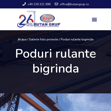
+40 236.321.996
office@butangrup.ro
Acasa
/ Galerie foto proiecte / Poduri rulante bigrinda
Poduri rulante
bigrinda